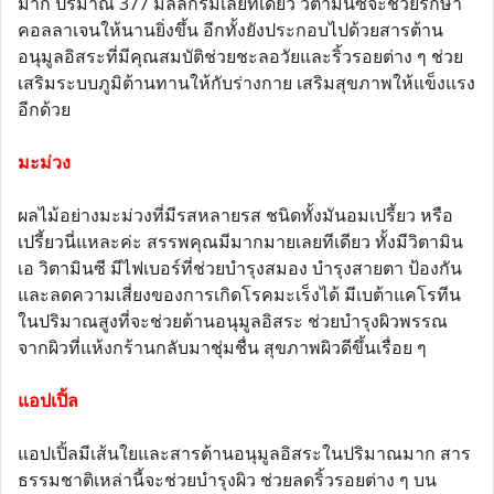
มาก ปริมาณ 377 มิลลิกรัมเลยทีเดียว วิตามินซีจะช่วยรักษา
คอลลาเจนให้นานยิ่งขึ้น อีกทั้งยังประกอบไปด้วยสารต้าน
อนุมูลอิสระที่มีคุณสมบัติช่วยชะลอวัยและริ้วรอยต่าง ๆ ช่วย
เสริมระบบภูมิต้านทานให้กับร่างกาย เสริมสุขภาพให้แข็งแรง
อีกด้วย
มะม่วง
ผลไม้อย่างมะม่วงที่มีรสหลายรส ชนิดทั้งมันอมเปรี้ยว หรือ
เปรี้ยวนี่แหละค่ะ สรรพคุณมีมากมายเลยทีเดียว ทั้งมีวิตามิน
เอ วิตามินซี มีไฟเบอร์ที่ช่วยบำรุงสมอง บำรุงสายตา ป้องกัน
และลดความเสี่ยงของการเกิดโรคมะเร็งได้ มีเบต้าแคโรทีน
ในปริมาณสูงที่จะช่วยต้านอนุมูลอิสระ ช่วยบำรุงผิวพรรณ
จากผิวที่แห้งกร้านกลับมาชุ่มชื่น สุขภาพผิวดีขึ้นเรื่อย ๆ
แอปเปิ้ล
แอปเปิ้ลมีเส้นใยและสารต้านอนุมูลอิสระในปริมาณมาก สาร
ธรรมชาติเหล่านี้จะช่วยบำรุงผิว ช่วยลดริ้วรอยต่าง ๆ บน