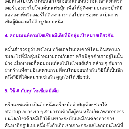
เดียหนึ่งไปโปรโมทบนอีกโซเชียลมีเดียหนึ่ง เช่น เอาลิงก์ทวิต
เตอร์ของเราไปโพสต์บนเฟซบุ๊ก เพื่อให้ผู้ติดตามบนเฟซบุ๊กที่มี
แอคเคาท์ทวิตเตอร์ได้ติดตามเราต่อไปทุกช่องทาง เป็นการ
เพิ่มผู้ติดตามได้อีกรูปแบบหนึ่ง
4. คอมเมนท์ตามโซเชียลมีเดียที่มีกลุ่มเป้าหมายเดียวกัน
หมั่นสำรวจดูว่าเพจไหน ทวิตเตอร์แอคเคาท์ไหน อินสตาแก
รมอะไรที่มีกลุ่มเป้าหมายตรงกับเรา หรือมีลูกค้าเราอยู่ในนั้น
บ้าง เมื่อหาเจอก็คอมเมนท์ลงไปในโพสต์เค้า คล้าย ๆ กับการ
ฝากร้านที่ตามอินสตาแกรมที่คนไทยชอบทำกัน วิธีนี้ก็เป็นอีก
หนึ่งวิธีที่ได้ผลมากเช่นกัน ดูถูกไม่ได้เชียวล่ะ
5. ใช้ # กับทุกโซเชียลมีเดีย
หรือแฮชแท็ก เป็นอีกหนึ่งเครื่องมือสำคัญที่จะช่วยให้
Startup อย่างเรา ๆ สามารถเข้าถึงผู้คน หรือเกิด Awareness
บนโลกโซเชียลมีเดียได้ เพราะจะเป็นเหมือนช่องทางการ
ค้นหาอีกรูปแบบหนึ่ง ซึ่งถ้าเกิดเราเกาะกระแสโลกออนไลน์ที่