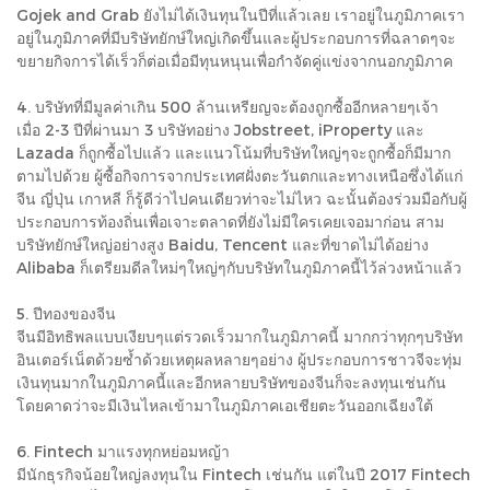
Gojek and Grab ยังไม่ได้เงินทุนในปีที่แล้วเลย เราอยู่ในภูมิภาคเรา
อยู่ในภูมิภาคที่มีบริษัทยักษ์ใหญ่เกิดขึ้นและผู้ประกอบการที่ฉลาดๆจะ
ขยายกิจการได้เร็วก็ต่อเมื่อมีทุนหนุนเพื่อกำจัดคู่แข่งจากนอกภูมิภาค
4. บริษัทที่มีมูลค่าเกิน 500 ล้านเหรียญจะต้องถูกซื้ออีกหลายๆเจ้า
เมื่อ 2-3 ปีที่ผ่านมา 3 บริษัทอย่าง Jobstreet, iProperty และ
Lazada ก็ถูกซื้อไปแล้ว และแนวโน้มที่บริษัทใหญ่ๆจะถูกซื้อก็มีมาก
ตามไปด้วย ผู้ซื้อกิจการจากประเทศฝั่งตะวันตกและทางเหนือซึ่งได้แก่
จีน ญี่ปุ่น เกาหลี ก็รู้ดีว่าไปคนเดียวท่าจะไม่ไหว ฉะนั้นต้องร่วมมือกับผู้
ประกอบการท้องถิ่นเพื่อเจาะตลาดที่ยังไม่มีใครเคยเจอมาก่อน สาม
บริษัทยักษ์ใหญ่อย่างสูง Baidu, Tencent และที่ขาดไม่ได้อย่าง
Alibaba ก็เตรียมดีลใหม่ๆใหญ่ๆกับบริษัทในภูมิภาคนี้ไว้ล่วงหน้าแล้ว
5. ปีทองของจีน
จีนมีอิทธิพลแบบเงียบๆแต่รวดเร็วมากในภูมิภาคนี้ มากกว่าทุกๆบริษัท
อินเตอร์เน็ตด้วยซ้ำด้วยเหตุผลหลายๆอย่าง ผู้ประกอบการชาวจีจะทุ่ม
เงินทุนมากในภูมิภาคนี้และอีกหลายบริษัทของจีนก็จะลงทุนเช่นกัน
โดยคาดว่าจะมีเงินไหลเข้ามาในภูมิภาคเอเชียตะวันออกเฉียงใต้
6. Fintech มาแรงทุกหย่อมหญ้า
มีนักธุรกิจน้อยใหญ่ลงทุนใน Fintech เช่นกัน แต่ในปี 2017 Fintech