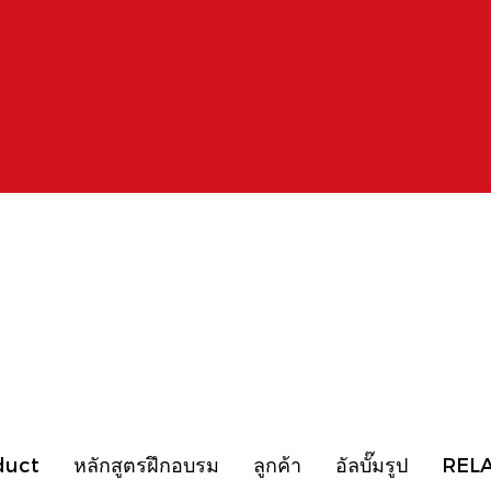
duct
หลักสูตรฝึกอบรม
ลูกค้า
อัลบั๊มรูป
REL